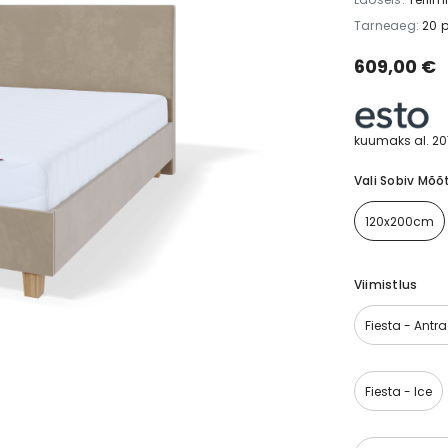
Tarneaeg:
20 
ia
609,00 €
kuumaks al.
20
Vali Sobiv Mõõ
120x200cm
Viimistlus
Fiesta - Antra
Fiesta - Ice