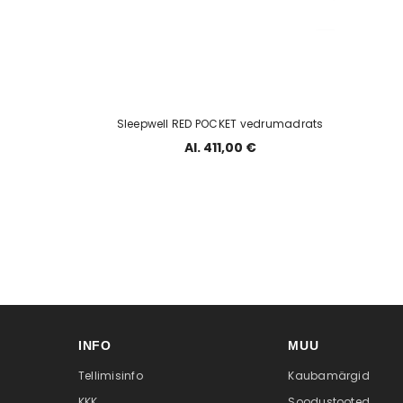
Sleepwell RED POCKET vedrumadrats
Al. 411,00 €
INFO
MUU
Tellimisinfo
Kaubamärgid
KKK
Soodustooted