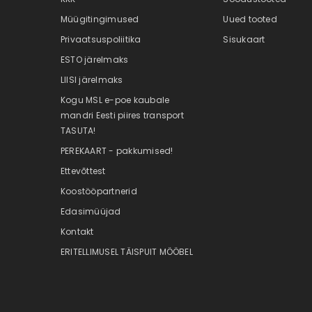
Müügitingimused
Uued tooted
Privaatsuspoliitika
Sisukaart
ESTO järelmaks
LIISI järelmaks
Kogu MSL e-poe kaubale
mandri Eesti piires transport
TASUTA!
PEREKAART - pakkumised!
Ettevõttest
Koostööpartnerid
Edasimüüjad
Kontakt
ERITELLIMUSEL TÄISPUIT MÖÖBEL