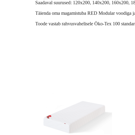
Saadaval suurused: 120x200, 140x200, 160x200, 180x
Täienda oma magamistuba RED Modular voodiga ja l
Toode vastab rahvusvahelisele Öko-Tex 100 standard