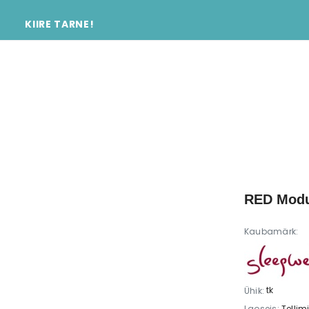
©
TÄISPUITMÖÖBEL OTSE EESTI TOOTJALT
KIIRE TARNE!
VALID TÄISPUIDU, VALID KESTVUSE.
RED Modu
Kaubamärk:
tk
Ühik:
Laoseis:
Tellim