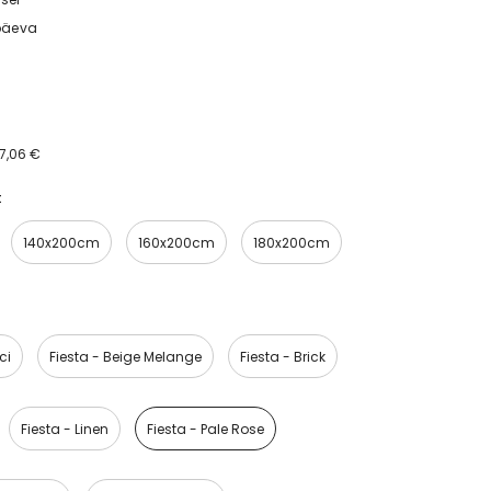
päeva
7,06 €
t
140x200cm
160x200cm
180x200cm
ci
Fiesta - Beige Melange
Fiesta - Brick
Fiesta - Linen
Fiesta - Pale Rose