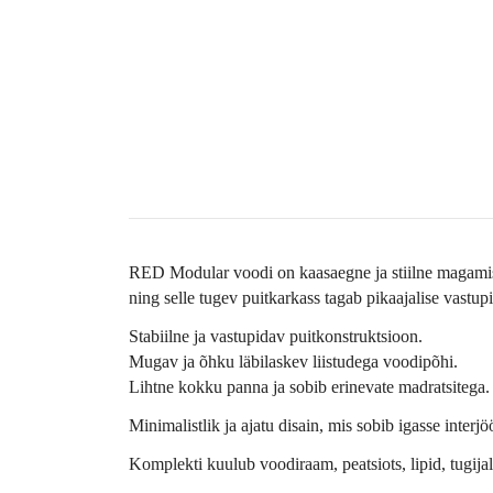
RED Modular voodi on kaasaegne ja stiilne magamisl
ning selle tugev puitkarkass tagab pikaajalise vastup
Stabiilne ja vastupidav puitkonstruktsioon.
Mugav ja õhku läbilaskev liistudega voodipõhi.
Lihtne kokku panna ja sobib erinevate madratsitega.
Minimalistlik ja ajatu disain, mis sobib igasse interjöö
Komplekti kuulub voodiraam, peatsiots, lipid, tugija