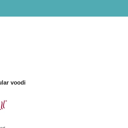
lar voodi
isel