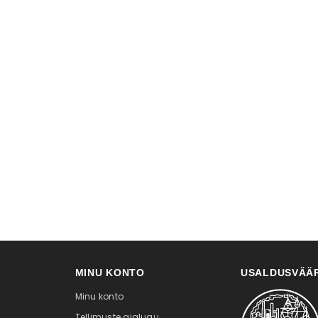
MINU KONTO
USALDUSVÄÄR
Minu konto
Tellimuste ajalugu