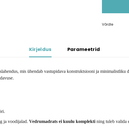
Võrdle
Kirjeldus
Parameetrid
ahendus, mis ühendab vastupidava konstruktsiooni ja minimalistliku d
idavuse.
ri.
lg ja voodijalad.
Vedrumadrats ei kuulu komplekti
ning tuleb valida e