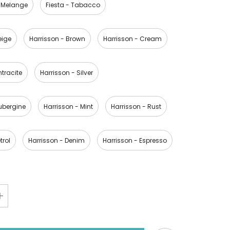
er Melange
Fiesta - Tabacco
eige
Harrisson - Brown
Harrisson - Cream
ntracite
Harrisson - Silver
ubergine
Harrisson - Mint
Harrisson - Rust
trol
Harrisson - Denim
Harrisson - Espresso