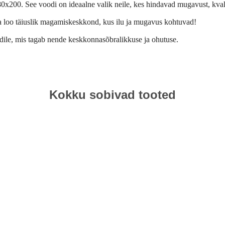
200. See voodi on ideaalne valik neile, kes hindavad mugavust, kvalit
oo täiuslik magamiskeskkond, kus ilu ja mugavus kohtuvad!
ile, mis tagab nende keskkonnasõbralikkuse ja ohutuse.
Kokku sobivad tooted