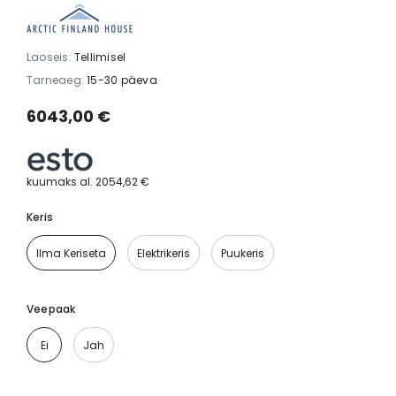
Laoseis:
Tellimisel
Tarneaeg:
15-30 päeva
6043,00 €
kuumaks al.
2054,62 €
Keris
Ilma Keriseta
Elektrikeris
Puukeris
Veepaak
Ei
Jah