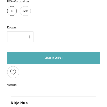
LED-Valgustus
Ei
Jah
Kogus:
LISA KORVI
Võrdle
Kirjeldus