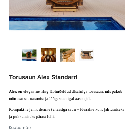
ET
VAATA TOODET
VAATA TO
Voodi Hugo valge
Voodi Val
€
Al. 306,93 €
Al. 413,
Torusaun Alex Standard
Alex
on elegantne ning läbimõeldud disainiga torusaun, mis pakub
mõnusat saunatamist ja lõõgastust igal aastaajal.
Kompaktne ja modernne terrassiga saun – ideaalne koht jahtumiseks
ja puhkamiseks pärast leili.
Kaubamärk: