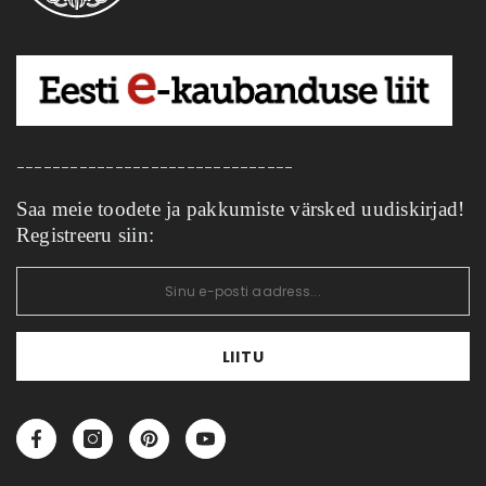
Koostööpartnerid
Edasimüüjad
Kontakt
ERITELLIMUSEL TÄISPUIT MÖÖBEL
_______________________________
Saa meie toodete ja pakkumiste värsked uudiskirjad!
Registreeru siin:
LIITU