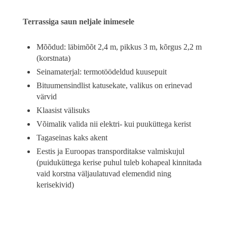
Terrassiga saun neljale inimesele
Mõõdud: läbimõõt 2,4 m, pikkus 3 m, kõrgus 2,2 m
(korstnata)
Seinamaterjal: termotöödeldud kuusepuit
Bituumensindlist katusekate, valikus on erinevad
värvid
Klaasist välisuks
Võimalik valida nii elektri- kui puuküttega kerist
Tagaseinas kaks akent
Eestis ja Euroopas transporditakse valmiskujul
(puiduküttega kerise puhul tuleb kohapeal kinnitada
vaid korstna väljaulatuvad elemendid ning
kerisekivid)